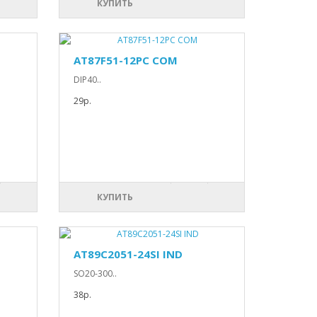
КУПИТЬ
AT87F51-12PC COM
DIP40..
29р.
КУПИТЬ
AT89C2051-24SI IND
SO20-300..
38р.