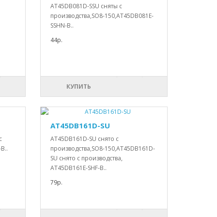
AT45DB081D-SSU сняты с
производства,SO8-150,AT45DB081E-
SSHN-B..
44р.
КУПИТЬ
AT45DB161D-SU
с
AT45DB161D-SU снято с
B..
производства,SO8-150,AT45DB161D-
SU снято с производства,
AT45DB161E-SHF-B..
79р.