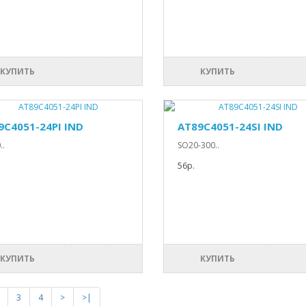
КУПИТЬ
КУПИТЬ
9C4051-24PI IND
AT89C4051-24SI IND
..
SO20-300..
56р.
КУПИТЬ
КУПИТЬ
3
4
>
>|