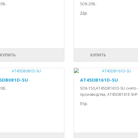
08..
SO8-208..
22р.
КУПИТЬ
КУПИТЬ
5DB081D-SU
AT45DB161D-SU
08..
SO8-150,AT45DB161D-SU снято 
производства, AT45DB161E-SHF-
51р.