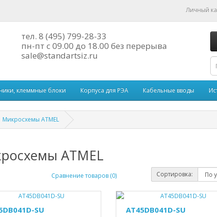
Личный к
тел. 8 (495) 799-28-33
пн-пт с
09.00
до
18.00
без перерыва
sale@standartsiz.ru
ники, клеммные блоки
Корпуса для РЭА
Кабельные вводы
Ис
Микросхемы ATMEL
росхемы ATMEL
Сортировка:
Сравнение товаров (0)
5DB041D-SU
AT45DB041D-SU