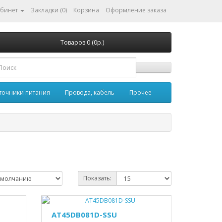
абинет
Закладки (0)
Корзина
Оформление заказа
Товаров 0 (0р.)
точники питания
Провода, кабель
Прочее
Показать:
AT45DB081D-SSU