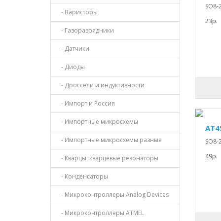
SO8-2
- Варисторы
23р.
- Газоразрядники
- Датчики
- Диоды
- Дроссели и индуктивности
- Импорт и Россия
- Импортные микросхемы
AT4
- Импортные микросхемы разные
SO8-2
49р.
- Кварцы, кварцевые резонаторы
- Конденсаторы
- Микроконтроллеры Analog Devices
- Микроконтроллеры ATMEL