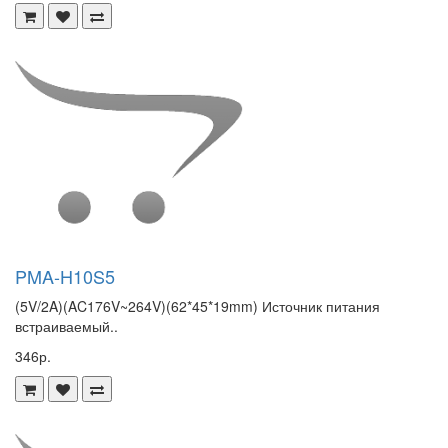
PMA-H10S5
(5V/2A)(AC176V~264V)(62*45*19mm) Источник питания
встраиваемый..
346р.