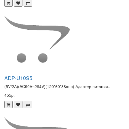
ADP-U10S5
(5V/2A)(AC90V~264V)(120*60*38mm) Адаптер питания..
455р.