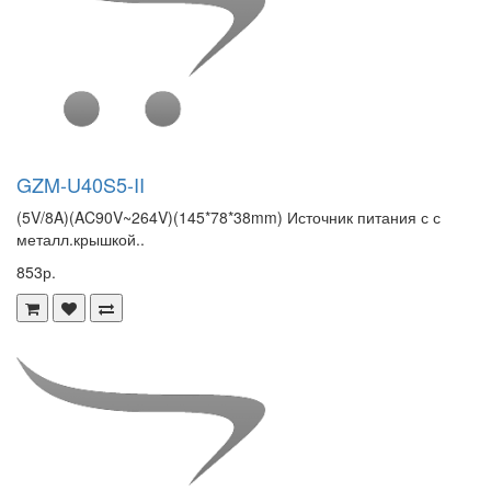
GZM-U40S5-II
(5V/8A)(AC90V~264V)(145*78*38mm) Источник питания с с
металл.крышкой..
853р.