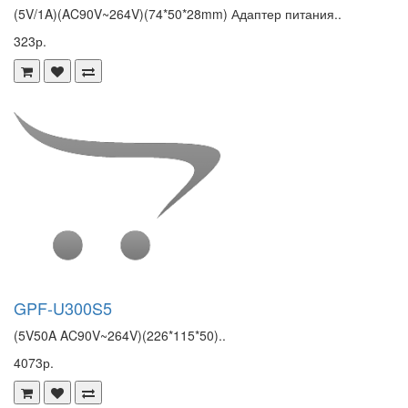
(5V/1A)(AC90V~264V)(74*50*28mm) Адаптер питания..
323р.
GPF-U300S5
(5V50A AC90V~264V)(226*115*50)..
4073р.