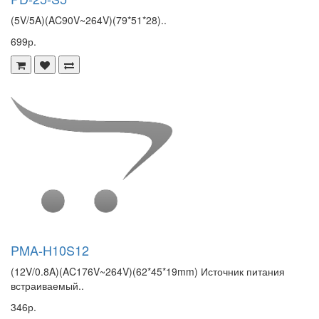
(5V/5A)(AC90V~264V)(79*51*28)..
699р.
PMA-H10S12
(12V/0.8A)(AC176V~264V)(62*45*19mm) Источник питания
встраиваемый..
346р.