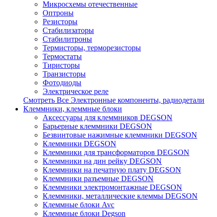
Микросхемы отечественные
Оптроны
Резисторы
Стабилизаторы
Стабилитроны
Термисторы, терморезисторы
Термостаты
Тиристоры
Транзисторы
Фотодиоды
Электрическое реле
Смотреть Все Электронные компоненты, радиодетали
Клеммники, клеммные блоки
Аксессуары для клеммников DEGSON
Барьерные клеммники DEGSON
Безвинтовые нажимные клеммники DEGSON
Клеммники DEGSON
Клеммники для трансформаторов DEGSON
Клеммники на дин рейку DEGSON
Клеммники на печатную плату DEGSON
Клеммники разъемные DEGSON
Клеммники электромонтажные DEGSON
Клеммники, металлические клеммы DEGSON
Клеммные блоки Avc
Клеммные блоки Degson