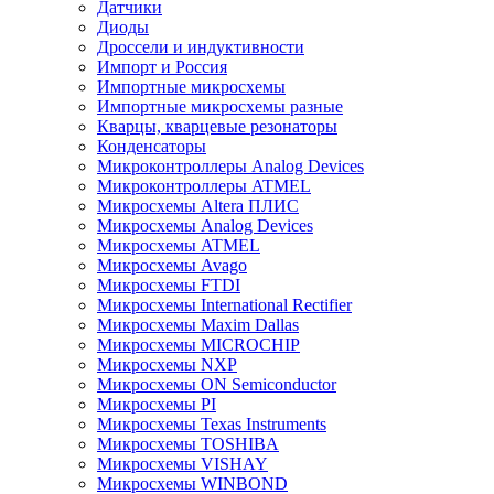
Датчики
Диоды
Дроссели и индуктивности
Импорт и Россия
Импортные микросхемы
Импортные микросхемы разные
Кварцы, кварцевые резонаторы
Конденсаторы
Микроконтроллеры Analog Devices
Микроконтроллеры ATMEL
Микросхемы Altera ПЛИС
Микросхемы Analog Devices
Микросхемы ATMEL
Микросхемы Avago
Микросхемы FTDI
Микросхемы International Rectifier
Микросхемы Maxim Dallas
Микросхемы MICROCHIP
Микросхемы NXP
Микросхемы ON Semiconductor
Микросхемы PI
Микросхемы Texas Instruments
Микросхемы TOSHIBA
Микросхемы VISHAY
Микросхемы WINBOND